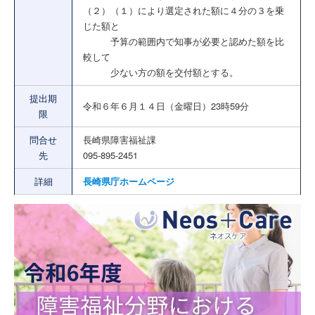
（２）（１）により選定された額に４分の３を乗
じた額と
予算の範囲内で知事が必要と認めた額を比
較して
少ない方の額を交付額とする。
提出期
令和６年６月１４日（金曜日）23時59分
限
問合せ
長崎県障害福祉課
先
095-895-2451
詳細
長崎県庁ホームページ