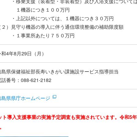
・移乗支援（装着型・非装着型）及び入浴支援について
１機器につき１００万円
・上記以外については、１機器につき３０万円
（２）見守り機器の導入に伴う通信環境整備の補助限度額
・１事業所あたり７５０万円
令和4年8月29日（月）
徳島県保健福祉部長寿いきがい課施設サービス指導担当
話番号：088-621-2182
徳島県県庁ホームページ
ット導入支援事業の実施予定調査も実施されています。令和5
。