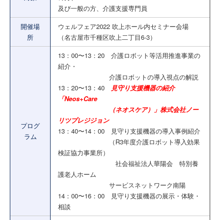
及び一般の方、介護支援専門員
開催場
ウェルフェア2022 吹上ホール内セミナー会場
所
（名古屋市千種区吹上二丁目6-3）
13：00〜13：20 介護ロボット等活用推進事業の
紹介・
介護ロボットの導入視点の解説
13：20〜13：40
見守り支援機器の紹介
「Neos+Care
（ネオスケア）」株式会社ノー
リツプレジジョン
プログ
13：40〜14：00 見守り支援機器の導入事例紹介
ラム
（R3年度介護ロボット導入効果
検証協力事業所）
社会福祉法人華陽会 特別養
護老人ホーム
サービスネットワーク南陽
14：00〜16：00 見守り支援機器の展示・体験・
相談